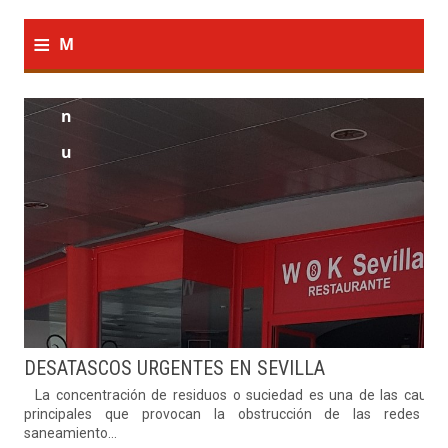
≡
M
e
n
u
DESATASCOS URGENTES EN SEVILLA
La concentración de residuos o suciedad es una de las causa
principales que provocan la obstrucción de las redes d
saneamiento...