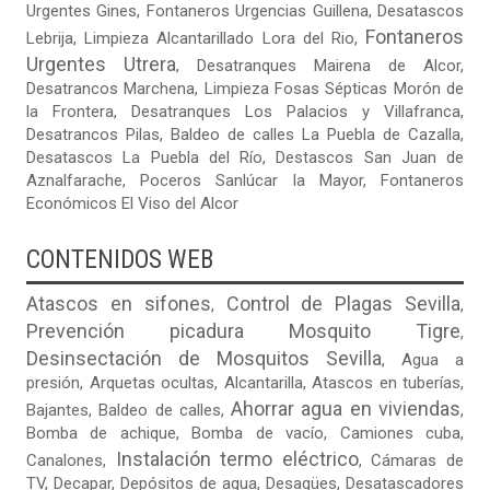
Urgentes Gines
,
Fontaneros Urgencias Guillena
,
Desatascos
Fontaneros
Lebrija
,
Limpieza Alcantarillado Lora del Rio
,
Urgentes Utrera
,
Desatranques Mairena de Alcor
,
Desatrancos Marchena
,
Limpieza Fosas Sépticas Morón de
la Frontera
,
Desatranques Los Palacios y Villafranca
,
Desatrancos Pilas
,
Baldeo de calles La Puebla de Cazalla
,
Desatascos La Puebla del Río
,
Destascos San Juan de
Aznalfarache
,
Poceros Sanlúcar la Mayor
,
Fontaneros
Económicos El Viso del Alcor
CONTENIDOS WEB
Atascos en sifones
Control de Plagas Sevilla
,
,
Prevención picadura Mosquito Tigre
,
Desinsectación de Mosquitos Sevilla
,
Agua a
presión
,
Arquetas ocultas
, Alcantarilla, Atascos en tuberías,
Ahorrar agua en viviendas
Bajantes,
Baldeo de calles
,
,
Bomba de achique, Bomba de vacío,
Camiones cuba
,
Instalación termo eléctrico
Canalones,
, Cámaras de
TV, Decapar, Depósitos de agua, Desagües, Desatascadores