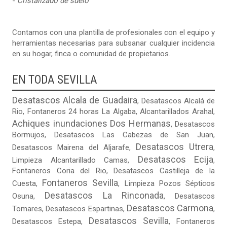
-
Cristalizado de suelo
Contamos con una plantilla de profesionales con el equipo y
herramientas necesarias para subsanar cualquier incidencia
en su hogar, finca o comunidad de propietarios.
EN TODA SEVILLA
Desatascos Alcala de Guadaira
,
Desatascos Alcalá de
Rio
,
Fontaneros 24 horas La Algaba
,
Alcantarillados Arahal
,
Achiques inundaciones Dos Hermanas
,
Desatascos
Bormujos
,
Desatascos Las Cabezas de San Juan
,
Desatascos Utrera
Desatascos Mairena del Aljarafe
,
,
Desatascos Ecija
Limpieza Alcantarillado Camas
,
,
Fontaneros Coria del Rio
,
Desatascos Castilleja de la
Fontaneros Sevilla
Cuesta
,
,
Limpieza Pozos Sépticos
Desatascos La Rinconada
Osuna
,
,
Desatascos
Desatascos Carmona
Tomares
,
Desatascos Espartinas
,
,
Desatascos Sevilla
Desatascos Estepa
,
,
Fontaneros