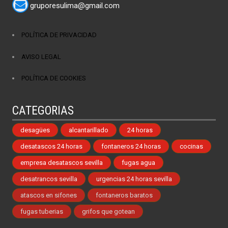
gruporesulima@gmail.com
POLÍTICA DE PRIVACIDAD
AVISO LEGAL
POLÍTICA DE COOKIES
CATEGORIAS
desagües
alcantarillado
24 horas
desatascos 24 horas
fontaneros 24 horas
cocinas
empresa desatascos sevilla
fugas agua
desatrancos sevilla
urgencias 24 horas sevilla
atascos en sifones
fontaneros baratos
fugas tuberias
grifos que gotean