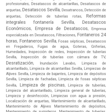
profesionales, Desatascos de alcantarillas, Desatascos de
Desatascos Sevilla
arquetas,
, Desatrancos,
Detección de
Reformas
arquetas
, Detección de tuberías rotas,
integrales fontanería Sevilla
Desatascos
,
Económicos
Empresa de Desatascos
,
,
Empresa
Fontaneros 24
especializada en Desatascos
,
Filtraciones
,
horas
Fontaneros Sevilla
,
,
Fosas sépticas
,
Desatascos
en Fregaderos
,
Fugas de agua
,
Goteras
, Griferías,
Humedades, Inspección de redes, Inspección de tuberías
Sevilla, Inspección de tuberías con cámara de TV,
Desratización
, Inundación Lavabo, Limpieza de
alcantarillado, Limpieza de alcantarillas Sevilla,
Limpiezas de
Aljives Sevilla
, Limpieza de bajantes, Limpieza de depósitos
Sevilla, Limpieza de fachadas,
Limpieza de fosas sépticas
Limpieza de piscinas
Sevilla
,
,
Limpieza de tuberías
,
Limpieza del alcantarillado, Limpieza general de tuberías,
Limpieza y desinfección, Limpiezas con agua a presión,
Localización de arquetas, Mantenimiento de alcantarillado,
Mantenimiento de Aljives Mantenimiento de depósitos,
Mantenimiento de sumideros, Mantenimiento de tuberías,