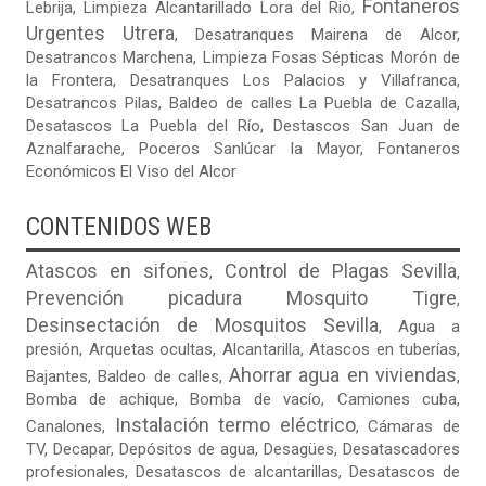
Fontaneros
Lebrija
,
Limpieza Alcantarillado Lora del Rio
,
Urgentes Utrera
,
Desatranques Mairena de Alcor
,
Desatrancos Marchena
,
Limpieza Fosas Sépticas Morón de
la Frontera
,
Desatranques Los Palacios y Villafranca
,
Desatrancos Pilas
,
Baldeo de calles La Puebla de Cazalla
,
Desatascos La Puebla del Río
,
Destascos San Juan de
Aznalfarache
,
Poceros Sanlúcar la Mayor
,
Fontaneros
Económicos El Viso del Alcor
CONTENIDOS WEB
Atascos en sifones
Control de Plagas Sevilla
,
,
Prevención picadura Mosquito Tigre
,
Desinsectación de Mosquitos Sevilla
,
Agua a
presión
,
Arquetas ocultas
, Alcantarilla, Atascos en tuberías,
Ahorrar agua en viviendas
Bajantes,
Baldeo de calles
,
,
Bomba de achique, Bomba de vacío,
Camiones cuba
,
Instalación termo eléctrico
Canalones,
, Cámaras de
TV, Decapar, Depósitos de agua, Desagües, Desatascadores
profesionales, Desatascos de alcantarillas, Desatascos de