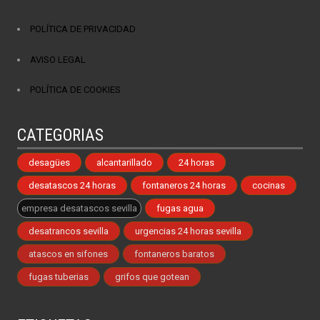
POLÍTICA DE PRIVACIDAD
AVISO LEGAL
POLÍTICA DE COOKIES
CATEGORIAS
desagües
alcantarillado
24 horas
desatascos 24 horas
fontaneros 24 horas
cocinas
empresa desatascos sevilla
fugas agua
desatrancos sevilla
urgencias 24 horas sevilla
atascos en sifones
fontaneros baratos
fugas tuberias
grifos que gotean