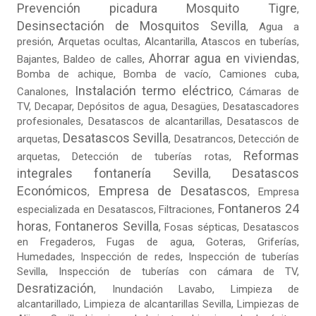
Prevención picadura Mosquito Tigre
,
Desinsectación de Mosquitos Sevilla
,
Agua a
presión
,
Arquetas ocultas
, Alcantarilla, Atascos en tuberías,
Ahorrar agua en viviendas
Bajantes,
Baldeo de calles
,
,
Bomba de achique, Bomba de vacío,
Camiones cuba
,
Instalación termo eléctrico
Canalones,
, Cámaras de
TV, Decapar, Depósitos de agua, Desagües, Desatascadores
profesionales, Desatascos de alcantarillas, Desatascos de
Desatascos Sevilla
arquetas,
, Desatrancos,
Detección de
Reformas
arquetas
, Detección de tuberías rotas,
integrales fontanería Sevilla
Desatascos
,
Económicos
Empresa de Desatascos
,
,
Empresa
Fontaneros 24
especializada en Desatascos
,
Filtraciones
,
horas
Fontaneros Sevilla
,
,
Fosas sépticas
,
Desatascos
en Fregaderos
,
Fugas de agua
,
Goteras
, Griferías,
Humedades, Inspección de redes, Inspección de tuberías
Sevilla, Inspección de tuberías con cámara de TV,
Desratización
, Inundación Lavabo, Limpieza de
alcantarillado, Limpieza de alcantarillas Sevilla,
Limpiezas de