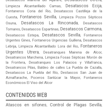
Desatascos Mairena del Aljarafe
,
,
Desatascos Ecija
Limpieza Alcantarillado Camas
,
,
Fontaneros Coria del Rio
,
Desatascos Castilleja de la
Fontaneros Sevilla
Cuesta
,
,
Limpieza Pozos Sépticos
Desatascos La Rinconada
Osuna
,
,
Desatascos
Desatascos Carmona
Tomares
,
Desatascos Espartinas
,
,
Desatascos Sevilla
Desatascos Estepa
,
,
Fontaneros
Urgentes Gines
,
Fontaneros Urgencias Guillena
,
Desatascos
Fontaneros
Lebrija
,
Limpieza Alcantarillado Lora del Rio
,
Urgentes Utrera
,
Desatranques Mairena de Alcor
,
Desatrancos Marchena
,
Limpieza Fosas Sépticas Morón de
la Frontera
,
Desatranques Los Palacios y Villafranca
,
Desatrancos Pilas
,
Baldeo de calles La Puebla de Cazalla
,
Desatascos La Puebla del Río
,
Destascos San Juan de
Aznalfarache
,
Poceros Sanlúcar la Mayor
,
Fontaneros
Económicos El Viso del Alcor
CONTENIDOS WEB
Atascos en sifones
Control de Plagas Sevilla
,
,