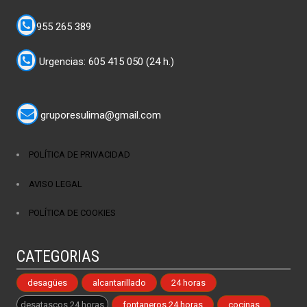
955 265 389
Urgencias: 605 415 050 (24 h.)
gruporesulima@gmail.com
POLÍTICA DE PRIVACIDAD
AVISO LEGAL
POLÍTICA DE COOKIES
CATEGORIAS
desagües
alcantarillado
24 horas
desatascos 24 horas
fontaneros 24 horas
cocinas