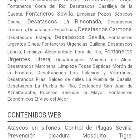
Fontaneros Coria del Rio
,
Desatascos Castilleja de la
Fontaneros Sevilla
Cuesta
,
,
Limpieza Pozos Sépticos
Desatascos La Rinconada
Osuna
,
,
Desatascos
Desatascos Carmona
Tomares
,
Desatascos Espartinas
,
,
Desatascos Sevilla
Desatascos Estepa
,
,
Fontaneros
Urgentes Gines
,
Fontaneros Urgencias Guillena
,
Desatascos
Fontaneros
Lebrija
,
Limpieza Alcantarillado Lora del Rio
,
Urgentes Utrera
,
Desatranques Mairena de Alcor
,
Desatrancos Marchena
,
Limpieza Fosas Sépticas Morón de
la Frontera
,
Desatranques Los Palacios y Villafranca
,
Desatrancos Pilas
,
Baldeo de calles La Puebla de Cazalla
,
Desatascos La Puebla del Río
,
Destascos San Juan de
Aznalfarache
,
Poceros Sanlúcar la Mayor
,
Fontaneros
Económicos El Viso del Alcor
CONTENIDOS WEB
Atascos en sifones
Control de Plagas Sevilla
,
,
Prevención picadura Mosquito Tigre
,