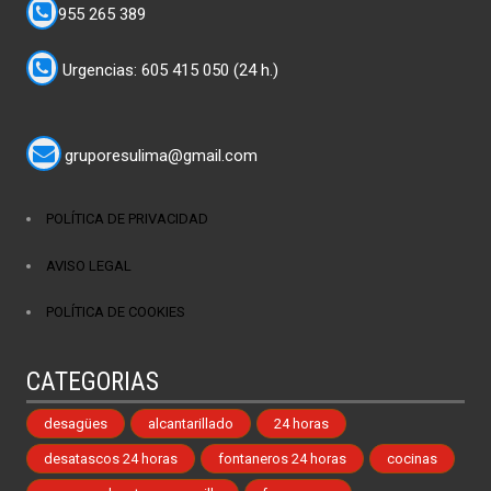
955 265 389
Urgencias: 605 415 050 (24 h.)
gruporesulima@gmail.com
POLÍTICA DE PRIVACIDAD
AVISO LEGAL
POLÍTICA DE COOKIES
CATEGORIAS
desagües
alcantarillado
24 horas
desatascos 24 horas
fontaneros 24 horas
cocinas