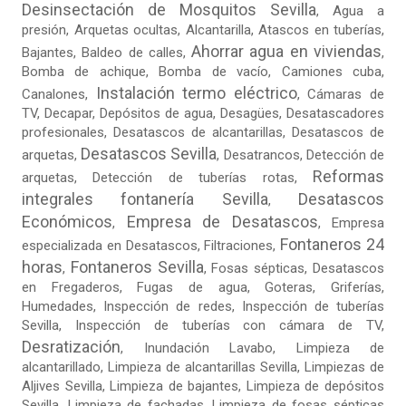
Desinsectación de Mosquitos Sevilla
,
Agua a
presión
,
Arquetas ocultas
, Alcantarilla, Atascos en tuberías,
Ahorrar agua en viviendas
Bajantes,
Baldeo de calles
,
,
Bomba de achique, Bomba de vacío,
Camiones cuba
,
Instalación termo eléctrico
Canalones,
, Cámaras de
TV, Decapar, Depósitos de agua, Desagües, Desatascadores
profesionales, Desatascos de alcantarillas, Desatascos de
Desatascos Sevilla
arquetas,
, Desatrancos,
Detección de
Reformas
arquetas
, Detección de tuberías rotas,
integrales fontanería Sevilla
Desatascos
,
Económicos
Empresa de Desatascos
,
,
Empresa
Fontaneros 24
especializada en Desatascos
,
Filtraciones
,
horas
Fontaneros Sevilla
,
,
Fosas sépticas
,
Desatascos
en Fregaderos
,
Fugas de agua
,
Goteras
, Griferías,
Humedades, Inspección de redes, Inspección de tuberías
Sevilla, Inspección de tuberías con cámara de TV,
Desratización
, Inundación Lavabo, Limpieza de
alcantarillado, Limpieza de alcantarillas Sevilla,
Limpiezas de
Aljives Sevilla
, Limpieza de bajantes, Limpieza de depósitos
Sevilla, Limpieza de fachadas,
Limpieza de fosas sépticas