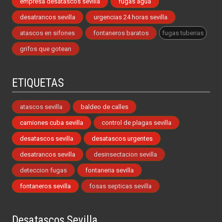
empresa desatascos sevilla
fugas agua
desatrancos sevilla
urgencias 24 horas sevilla
atascos en sifones
fontaneros baratos
fugas tuberias
grifos que gotean
ETIQUETAS
atascos sevilla
baldeo de calles
camiones cuba sevilla
control de plagas sevilla
desatascos sevilla
desatascos urgentes
desatrancos sevilla
desinsectacion sevilla
deteccion fugas
fontaneria sevilla
fontaneros sevilla
fosas septicas sevilla
Desatascos Sevilla