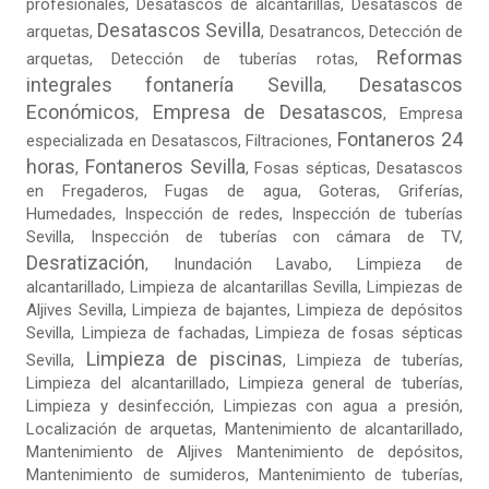
profesionales, Desatascos de alcantarillas, Desatascos de
Desatascos Sevilla
arquetas,
, Desatrancos,
Detección de
Reformas
arquetas
, Detección de tuberías rotas,
integrales fontanería Sevilla
Desatascos
,
Económicos
Empresa de Desatascos
,
,
Empresa
Fontaneros 24
especializada en Desatascos
,
Filtraciones
,
horas
Fontaneros Sevilla
,
,
Fosas sépticas
,
Desatascos
en Fregaderos
,
Fugas de agua
,
Goteras
, Griferías,
Humedades, Inspección de redes, Inspección de tuberías
Sevilla, Inspección de tuberías con cámara de TV,
Desratización
, Inundación Lavabo, Limpieza de
alcantarillado, Limpieza de alcantarillas Sevilla,
Limpiezas de
Aljives Sevilla
, Limpieza de bajantes, Limpieza de depósitos
Sevilla, Limpieza de fachadas,
Limpieza de fosas sépticas
Limpieza de piscinas
Sevilla
,
,
Limpieza de tuberías
,
Limpieza del alcantarillado, Limpieza general de tuberías,
Limpieza y desinfección, Limpiezas con agua a presión,
Localización de arquetas, Mantenimiento de alcantarillado,
Mantenimiento de Aljives Mantenimiento de depósitos,
Mantenimiento de sumideros, Mantenimiento de tuberías,