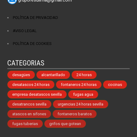
gruporesulima@gmail.com
POLÍTICA DE PRIVACIDAD
AVISO LEGAL
POLÍTICA DE COOKIES
CATEGORIAS
desagües
alcantarillado
24 horas
desatascos 24 horas
fontaneros 24 horas
cocinas
empresa desatascos sevilla
fugas agua
desatrancos sevilla
urgencias 24 horas sevilla
atascos en sifones
fontaneros baratos
fugas tuberias
grifos que gotean