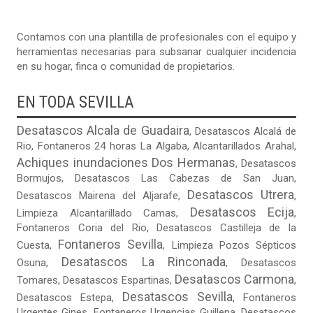
Contamos con una plantilla de profesionales con el equipo y
herramientas necesarias para subsanar cualquier incidencia
en su hogar, finca o comunidad de propietarios.
EN TODA SEVILLA
Desatascos Alcala de Guadaira
,
Desatascos Alcalá de
Rio
,
Fontaneros 24 horas La Algaba
,
Alcantarillados Arahal
,
Achiques inundaciones Dos Hermanas
,
Desatascos
Bormujos
,
Desatascos Las Cabezas de San Juan
,
Desatascos Utrera
Desatascos Mairena del Aljarafe
,
,
Desatascos Ecija
Limpieza Alcantarillado Camas
,
,
Fontaneros Coria del Rio
,
Desatascos Castilleja de la
Fontaneros Sevilla
Cuesta
,
,
Limpieza Pozos Sépticos
Desatascos La Rinconada
Osuna
,
,
Desatascos
Desatascos Carmona
Tomares
,
Desatascos Espartinas
,
,
Desatascos Sevilla
Desatascos Estepa
,
,
Fontaneros
Urgentes Gines
,
Fontaneros Urgencias Guillena
,
Desatascos