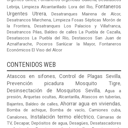
Fontaneros
Lebrija
,
Limpieza Alcantarillado Lora del Rio
,
Urgentes Utrera
,
Desatranques Mairena de Alcor
,
Desatrancos Marchena
,
Limpieza Fosas Sépticas Morón de
la Frontera
,
Desatranques Los Palacios y Villafranca
,
Desatrancos Pilas
,
Baldeo de calles La Puebla de Cazalla
,
Desatascos La Puebla del Río
,
Destascos San Juan de
Aznalfarache
,
Poceros Sanlúcar la Mayor
,
Fontaneros
Económicos El Viso del Alcor
CONTENIDOS WEB
Atascos en sifones
Control de Plagas Sevilla
,
,
Prevención picadura Mosquito Tigre
,
Desinsectación de Mosquitos Sevilla
,
Agua a
presión
,
Arquetas ocultas
, Alcantarilla, Atascos en tuberías,
Ahorrar agua en viviendas
Bajantes,
Baldeo de calles
,
,
Bomba de achique, Bomba de vacío,
Camiones cuba
,
Instalación termo eléctrico
Canalones,
, Cámaras de
TV, Decapar, Depósitos de agua, Desagües, Desatascadores