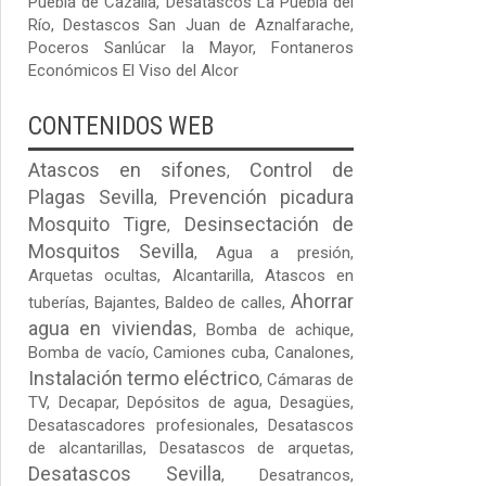
Puebla de Cazalla
,
Desatascos La Puebla del
Río
,
Destascos San Juan de Aznalfarache
,
Poceros Sanlúcar la Mayor
,
Fontaneros
Económicos El Viso del Alcor
CONTENIDOS WEB
Atascos en sifones
Control de
,
Plagas Sevilla
Prevención picadura
,
Mosquito Tigre
Desinsectación de
,
Mosquitos Sevilla
,
Agua a presión
,
Arquetas ocultas
, Alcantarilla, Atascos en
Ahorrar
tuberías, Bajantes,
Baldeo de calles
,
agua en viviendas
, Bomba de achique,
Bomba de vacío,
Camiones cuba
, Canalones,
Instalación termo eléctrico
, Cámaras de
TV, Decapar, Depósitos de agua, Desagües,
Desatascadores profesionales, Desatascos
de alcantarillas, Desatascos de arquetas,
Desatascos Sevilla
, Desatrancos,