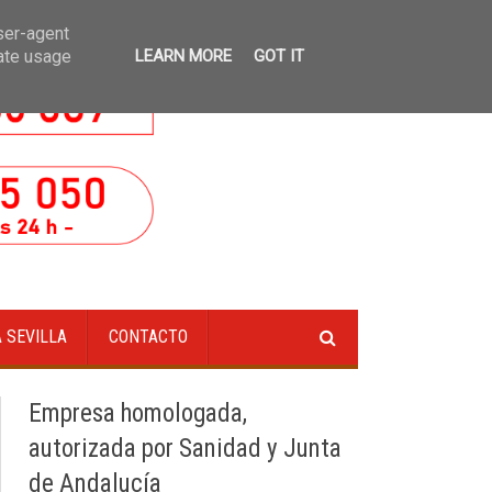
e alcantarillado en Sevilla
»
Saneamiento de arquetas de registro en Sevilla
user-agent
rate usage
LEARN MORE
GOT IT
 SEVILLA
CONTACTO
Empresa homologada,
autorizada por Sanidad y Junta
de Andalucía