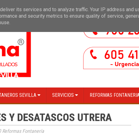
pección de red de saneamiento con equipo cámara TV en Sevilla
»
Limpieza d
eliver its services and to analyze traffic. Your IP address and 
ormance and security metrics to ensure quality of service, gene
buse.
TANEROS SEVILLA
SERVICIOS
REFORMAS FONTANERIA
S Y DESATASCOS UTRERA
 Reformas Fontanería