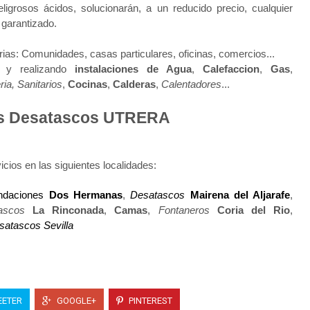
 peligrosos ácidos, solucionarán, a un reducido precio, cualquier
 garantizado.
rias: Comunidades, casas particulares, oficinas, comercios...
s y realizando
instalaciones de Agua
,
Calefaccion
,
Gas
,
ria, Sanitarios
,
Cocinas
,
Calderas
,
Calentadores
...
les Desatascos UTRERA
icios en las siguientes localidades:
undaciones
Dos Hermanas
,
Desatascos
Mairena del Aljarafe
,
ascos
La Rinconada
,
Camas
,
Fontaneros
Coria del Rio
,
satascos Sevilla
ETER
GOOGLE+
PINTEREST