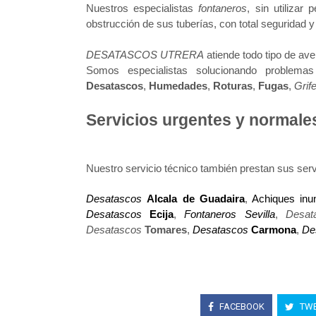
Nuestros especialistas
fontaneros
, sin utilizar
obstrucción de sus tuberías, con total seguridad y
DESATASCOS UTRERA
atiende todo tipo de ave
Somos especialistas solucionando problema
Desatascos
,
Humedades
,
Roturas
,
Fugas
,
Grife
Servicios urgentes y norma
Nuestro servicio técnico también prestan sus serv
Desatascos
Alcala de Guadaira
,
Achiques in
Desatascos
Ecija
,
Fontaneros Sevilla
,
Desat
Desatascos
Tomares
,
Desatascos
Carmona
,
De
FACEBOOK
TWE