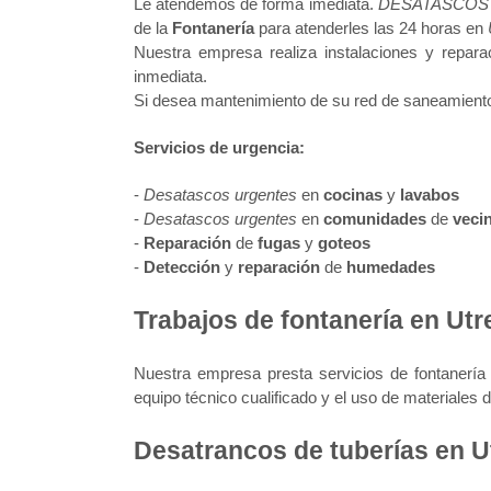
Le atendemos de forma imediata.
DESATASCOS
de la
Fontanería
para atenderles las 24 horas en
Nuestra empresa realiza instalaciones y repara
inmediata.
Si desea mantenimiento de su red de saneamiento 
Servicios de urgencia:
-
Desatascos urgentes
en
cocinas
y
lavabos
-
Desatascos urgentes
en
comunidades
de
veci
-
Reparación
de
fugas
y
goteos
-
Detección
y
reparación
de
humedades
Trabajos de fontanería en Utre
Nuestra empresa presta servicios de fontanerí
equipo técnico cualificado y el uso de materiales 
Desatrancos de tuberías en U