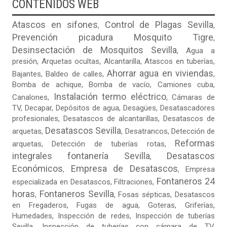
CONTENIDOS WEB
Atascos en sifones
Control de Plagas Sevilla
,
,
Prevención picadura Mosquito Tigre
,
Desinsectación de Mosquitos Sevilla
,
Agua a
presión
,
Arquetas ocultas
, Alcantarilla, Atascos en tuberías,
Ahorrar agua en viviendas
Bajantes,
Baldeo de calles
,
,
Bomba de achique, Bomba de vacío,
Camiones cuba
,
Instalación termo eléctrico
Canalones,
, Cámaras de
TV, Decapar, Depósitos de agua, Desagües, Desatascadores
profesionales, Desatascos de alcantarillas, Desatascos de
Desatascos Sevilla
arquetas,
, Desatrancos,
Detección de
Reformas
arquetas
, Detección de tuberías rotas,
integrales fontanería Sevilla
Desatascos
,
Económicos
Empresa de Desatascos
,
,
Empresa
Fontaneros 24
especializada en Desatascos
,
Filtraciones
,
horas
Fontaneros Sevilla
,
,
Fosas sépticas
,
Desatascos
en Fregaderos
,
Fugas de agua
,
Goteras
, Griferías,
Humedades, Inspección de redes, Inspección de tuberías
Sevilla, Inspección de tuberías con cámara de TV,