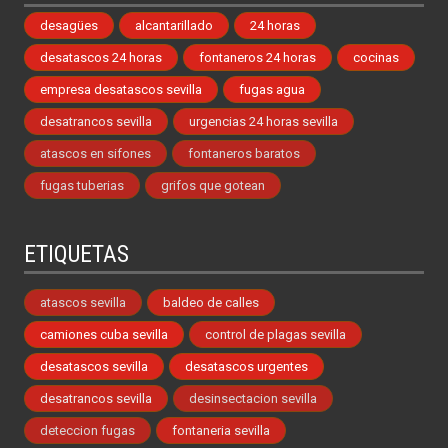
desagües
alcantarillado
24 horas
desatascos 24 horas
fontaneros 24 horas
cocinas
empresa desatascos sevilla
fugas agua
desatrancos sevilla
urgencias 24 horas sevilla
atascos en sifones
fontaneros baratos
fugas tuberias
grifos que gotean
ETIQUETAS
atascos sevilla
baldeo de calles
camiones cuba sevilla
control de plagas sevilla
desatascos sevilla
desatascos urgentes
desatrancos sevilla
desinsectacion sevilla
deteccion fugas
fontaneria sevilla