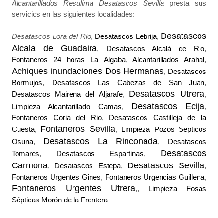
Alcantarillados Resulima Desatascos Sevilla
presta sus
servicios en las siguientes localidades:
Desatascos
Desatascos Lora del Rio
,
Desatascos Lebrija
,
Alcala de Guadaira
,
Desatascos Alcalá de Rio
,
Fontaneros 24 horas La Algaba
,
Alcantarillados Arahal
,
Achiques inundaciones Dos Hermanas
,
Desatascos
Bormujos
,
Desatascos Las Cabezas de San Juan
,
Desatascos Utrera
Desatascos Mairena del Aljarafe
,
,
Desatascos Ecija
Limpieza Alcantarillado Camas
,
,
Fontaneros Coria del Rio
,
Desatascos Castilleja de la
Fontaneros Sevilla
Cuesta
,
,
Limpieza Pozos Sépticos
Desatascos La Rinconada
Osuna
,
,
Desatascos
Desatascos
Tomares
,
Desatascos Espartinas
,
Carmona
Desatascos Sevilla
,
Desatascos Estepa
,
,
Fontaneros Urgentes Gines
,
Fontaneros Urgencias Guillena
,
Fontaneros Urgentes Utrera
,,
Limpieza Fosas
Sépticas Morón de la Frontera