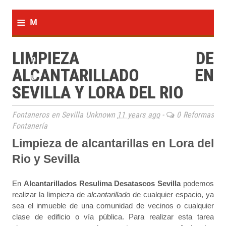
≡
M
e
LIMPIEZA DE
n
ALCANTARILLADO EN
u
SEVILLA Y LORA DEL RIO
Fontaneros en Sevilla Unknown
11 years ago
-
0 Reformas
Fontanería
Limpieza de alcantarillas en Lora del
Rio y Sevilla
En
Alcantarillados Resulima Desatascos Sevilla
podemos
realizar la limpieza de
alcantarillado
de cualquier espacio, ya
sea el inmueble de una comunidad de vecinos o cualquier
clase de edificio o vía pública. Para realizar esta tarea