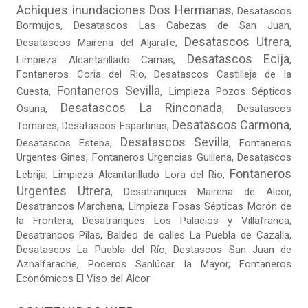
Achiques inundaciones Dos Hermanas
,
Desatascos
Bormujos
,
Desatascos Las Cabezas de San Juan
,
Desatascos Utrera
Desatascos Mairena del Aljarafe
,
,
Desatascos Ecija
Limpieza Alcantarillado Camas
,
,
Fontaneros Coria del Rio
,
Desatascos Castilleja de la
Fontaneros Sevilla
Cuesta
,
,
Limpieza Pozos Sépticos
Desatascos La Rinconada
Osuna
,
,
Desatascos
Desatascos Carmona
Tomares
,
Desatascos Espartinas
,
,
Desatascos Sevilla
Desatascos Estepa
,
,
Fontaneros
Urgentes Gines
,
Fontaneros Urgencias Guillena
,
Desatascos
Fontaneros
Lebrija
,
Limpieza Alcantarillado Lora del Rio
,
Urgentes Utrera
,
Desatranques Mairena de Alcor
,
Desatrancos Marchena
,
Limpieza Fosas Sépticas Morón de
la Frontera
,
Desatranques Los Palacios y Villafranca
,
Desatrancos Pilas
,
Baldeo de calles La Puebla de Cazalla
,
Desatascos La Puebla del Río
,
Destascos San Juan de
Aznalfarache
,
Poceros Sanlúcar la Mayor
,
Fontaneros
Económicos El Viso del Alcor