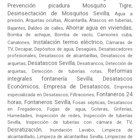
Prevención picadura Mosquito Tigre
,
Desinsectación de Mosquitos Sevilla
,
Agua a
presión
,
Arquetas ocultas
, Alcantarilla, Atascos en tuberías,
Ahorrar agua en viviendas
Bajantes,
Baldeo de calles
,
,
Bomba de achique, Bomba de vacío,
Camiones cuba
,
Instalación termo eléctrico
Canalones,
, Cámaras de
TV, Decapar, Depósitos de agua, Desagües, Desatascadores
profesionales, Desatascos de alcantarillas, Desatascos de
Desatascos Sevilla
arquetas,
, Desatrancos,
Detección de
Reformas
arquetas
, Detección de tuberías rotas,
integrales fontanería Sevilla
Desatascos
,
Económicos
Empresa de Desatascos
,
,
Empresa
Fontaneros 24
especializada en Desatascos
,
Filtraciones
,
horas
Fontaneros Sevilla
,
,
Fosas sépticas
,
Desatascos
en Fregaderos
,
Fugas de agua
,
Goteras
, Griferías,
Humedades, Inspección de redes, Inspección de tuberías
Sevilla, Inspección de tuberías con cámara de TV,
Desratización
, Inundación Lavabo, Limpieza de
alcantarillado, Limpieza de alcantarillas Sevilla,
Limpiezas de