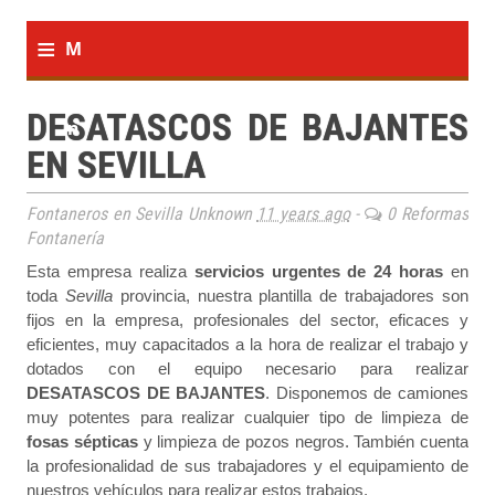
≡
M
e
DESATASCOS DE BAJANTES
n
EN SEVILLA
u
Fontaneros en Sevilla Unknown
11 years ago
-
0 Reformas
Fontanería
Esta empresa realiza
servicios urgentes de 24 horas
en
toda
Sevilla
provincia, nuestra plantilla de trabajadores son
fijos en la empresa, profesionales del sector, eficaces y
eficientes, muy capacitados a la hora de realizar el trabajo y
dotados con el equipo necesario para realizar
DESATASCOS DE BAJANTES
. Disponemos de camiones
muy potentes para realizar cualquier tipo de limpieza de
fosas sépticas
y limpieza de pozos negros. También cuenta
la profesionalidad de sus trabajadores y el equipamiento de
nuestros vehículos para realizar estos trabajos.