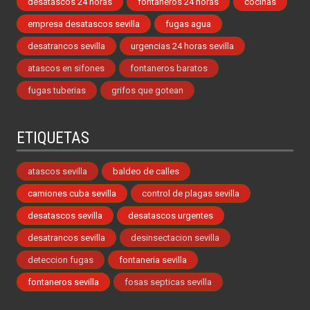
desatascos 24 horas
fontaneros 24 horas
cocinas
empresa desatascos sevilla
fugas agua
desatrancos sevilla
urgencias 24 horas sevilla
atascos en sifones
fontaneros baratos
fugas tuberias
grifos que gotean
ETIQUETAS
atascos sevilla
baldeo de calles
camiones cuba sevilla
control de plagas sevilla
desatascos sevilla
desatascos urgentes
desatrancos sevilla
desinsectacion sevilla
deteccion fugas
fontaneria sevilla
fontaneros sevilla
fosas septicas sevilla