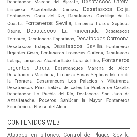
Desatascos Utrera
Desatascos Mairena del Aljarafe
,
,
Desatascos Ecija
Limpieza Alcantarillado Camas
,
,
Fontaneros Coria del Rio
,
Desatascos Castilleja de la
Fontaneros Sevilla
Cuesta
,
,
Limpieza Pozos Sépticos
Desatascos La Rinconada
Osuna
,
,
Desatascos
Desatascos Carmona
Tomares
,
Desatascos Espartinas
,
,
Desatascos Sevilla
Desatascos Estepa
,
,
Fontaneros
Urgentes Gines
,
Fontaneros Urgencias Guillena
,
Desatascos
Fontaneros
Lebrija
,
Limpieza Alcantarillado Lora del Rio
,
Urgentes Utrera
,
Desatranques Mairena de Alcor
,
Desatrancos Marchena
,
Limpieza Fosas Sépticas Morón de
la Frontera
,
Desatranques Los Palacios y Villafranca
,
Desatrancos Pilas
,
Baldeo de calles La Puebla de Cazalla
,
Desatascos La Puebla del Río
,
Destascos San Juan de
Aznalfarache
,
Poceros Sanlúcar la Mayor
,
Fontaneros
Económicos El Viso del Alcor
CONTENIDOS WEB
Atascos en sifones
Control de Plagas Sevilla
,
,