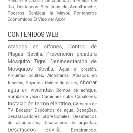
Puebla de Cazalla
,
Desatascos La Puebla del
Río
,
Destascos San Juan de Aznalfarache
,
Poceros Sanlúcar la Mayor
,
Fontaneros
Económicos El Viso del Alcor
CONTENIDOS WEB
Atascos en sifones
Control de
,
Plagas Sevilla
Prevención picadura
,
Mosquito Tigre
Desinsectación de
,
Mosquitos Sevilla
,
Agua a presión
,
Arquetas ocultas
, Alcantarilla, Atascos en
Ahorrar
tuberías, Bajantes,
Baldeo de calles
,
agua en viviendas
, Bomba de achique,
Bomba de vacío,
Camiones cuba
, Canalones,
Instalación termo eléctrico
, Cámaras de
TV, Decapar, Depósitos de agua, Desagües,
Desatascadores profesionales, Desatascos
de alcantarillas, Desatascos de arquetas,
Desatascos Sevilla
, Desatrancos,