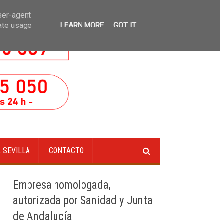
e alcantarillado en Sevilla
»
Saneamiento de arquetas de registro en Sevilla
user-agent
rate usage
LEARN MORE
GOT IT
 SEVILLA
CONTACTO
Empresa homologada,
autorizada por Sanidad y Junta
de Andalucía