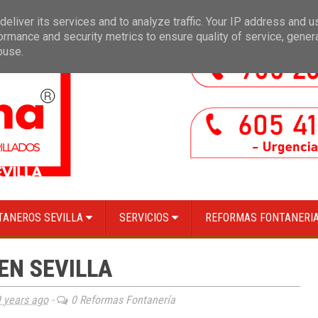
pección de red de saneamiento con equipo cámara TV en Sevilla
»
Limpieza d
eliver its services and to analyze traffic. Your IP address and 
ormance and security metrics to ensure quality of service, gene
buse.
TANEROS SEVILLA
SERVICIOS
REFORMAS FONTANERIA
EN SEVILLA
 years ago
-
0 Reformas Fontanería